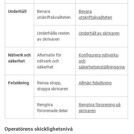
Underhåll
Bevara
Bevara
utskriftskvaliteten
utskriftskvaliteten
Underhålla resten
Underhåll av skrivaren
av skrivaren
Nätverk och
Alternativ för
Konfigurera nätverks-
säkerhet
nätverk och
och
säkerhet
säkerhetsinställningarna
Felsökning
Rensa stopp,
Allmän felsökning
stoppa skrivaren
Rengöra
Rengöra förorening på
förorenade delar
skrivaren
Operatörens skicklighetsnivå