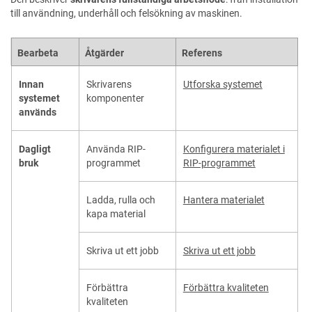
till användning, underhåll och felsökning av maskinen.
Bearbeta
Åtgärder
Referens
Innan
Skrivarens
Utforska systemet
systemet
komponenter
används
Dagligt
Använda RIP-
Konfigurera materialet i
bruk
programmet
RIP-programmet
Ladda, rulla och
Hantera materialet
kapa material
Skriva ut ett jobb
Skriva ut ett jobb
Förbättra
Förbättra kvaliteten
kvaliteten