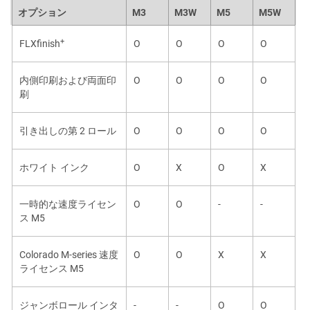
オプション
M3
M3W
M5
M5W
+
FLXfinish
O
O
O
O
内側印刷および両面印
O
O
O
O
刷
引き出しの第 2 ロール
O
O
O
O
ホワイト インク
O
X
O
X
一時的な速度ライセン
O
O
-
-
ス
M5
Colorado M-series 速度
O
O
X
X
ライセンス
M5
ジャンボロール インタ
-
-
O
O