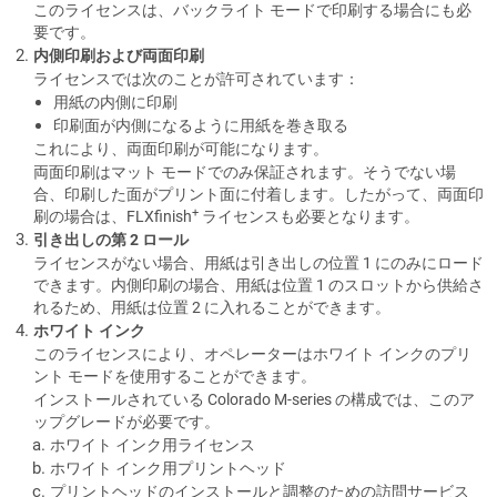
このライセンスは、バックライト モードで印刷する場合にも必
要です。
内側印刷および両面印刷
ライセンスでは次のことが許可されています：
用紙の内側に印刷
印刷面が内側になるように用紙を巻き取る
これにより、両面印刷が可能になります。
両面印刷はマット モードでのみ保証されます。そうでない場
合、印刷した面がプリント面に付着します。したがって、両面印
+
刷の場合は、
FLXfinish
ライセンスも必要となります。
引き出しの第 2 ロール
ライセンスがない場合、用紙は引き出しの位置 1 にのみにロード
できます。内側印刷の場合、用紙は位置 1 のスロットから供給さ
れるため、用紙は位置 2 に入れることができます。
ホワイト インク
このライセンスにより、オペレーターはホワイト インクのプリ
ント モードを使用することができます。
インストールされている Colorado M-series の構成では、このア
ップグレードが必要です。
ホワイト インク用ライセンス
ホワイト インク用プリントヘッド
プリントヘッドのインストールと調整のための訪問サービス