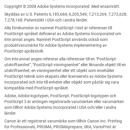
Copyright © 2008 Adobe Systems Incorporated. Med ensamrätt.
Skyddas av U.S. Patents 6,185,684; 6,205,549; 7,213,269; 7,272,628;
7,278,168; Patentsökt i USA och i andra länder.
Alla förekomster av namnet PostScript i text är referenser till
PostScript-språket definierat av Adobe Systems Incorporated om
inte annat anges. Namnet PostScript används också som
produktvarumärke för Adobe Systems implementering av
PostScript-språkstolk.
Om inte annat anges refererar alla referenser till en "PostScript-
utskriftsenhet", "PostScript-visningsenhet" eller liknande objekt till en
utskriftsenhet, en visningsenhet eller ett objekt som innehåller
PostScript-teknik som skapats eller licensierats av Adobe Systems
Incorporated och inte till enheter eller objekt som påstår sig vara
kompatibla med PostScript-språket.
Adobe, Adobe-logotypen, PostScript, PostScript-logotypen och
PostScript 3 är antingen registrerade varumärken eller varumärken
som tillhör Adobe Systems Incorporated i USA och/eller i andra
länder.
Canon är ett registrerat varumärke som tillhör Canon Inc.
Printing
for Professionals, PRISMA, PRISMAprepare, SRA, VarioPrint
är