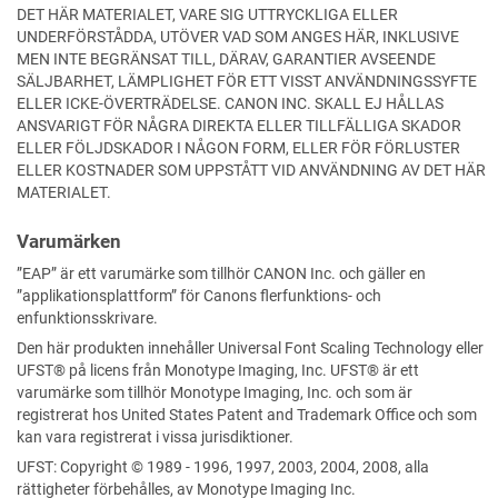
DET HÄR MATERIALET, VARE SIG UTTRYCKLIGA ELLER
UNDERFÖRSTÅDDA, UTÖVER VAD SOM ANGES HÄR, INKLUSIVE
MEN INTE BEGRÄNSAT TILL, DÄRAV, GARANTIER AVSEENDE
SÄLJBARHET, LÄMPLIGHET FÖR ETT VISST ANVÄNDNINGSSYFTE
ELLER ICKE-ÖVERTRÄDELSE. CANON INC. SKALL EJ HÅLLAS
ANSVARIGT FÖR NÅGRA DIREKTA ELLER TILLFÄLLIGA SKADOR
ELLER FÖLJDSKADOR I NÅGON FORM, ELLER FÖR FÖRLUSTER
ELLER KOSTNADER SOM UPPSTÅTT VID ANVÄNDNING AV DET HÄR
MATERIALET.
Varumärken
”EAP” är ett varumärke som tillhör CANON Inc. och gäller en
”applikationsplattform” för Canons flerfunktions- och
enfunktionsskrivare.
Den här produkten innehåller
Universal Font Scaling Technology
eller
UFST®
på licens från
Monotype Imaging, Inc.
UFST®
är ett
varumärke som tillhör
Monotype Imaging, Inc.
och som är
registrerat hos United States Patent and Trademark Office och som
kan vara registrerat i vissa jurisdiktioner.
UFST: Copyright © 1989 - 1996, 1997, 2003, 2004, 2008, alla
rättigheter förbehålles, av Monotype Imaging Inc.