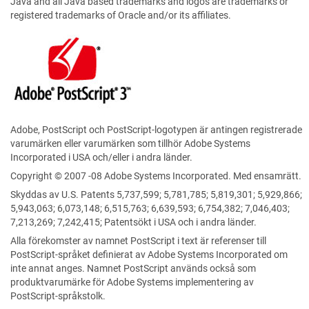
Java and all Java based trademarks and logos are trademarks or
registered trademarks of Oracle and/or its affiliates.
Adobe, PostScript och PostScript-logotypen är antingen registrerade
varumärken eller varumärken som tillhör Adobe Systems
Incorporated i USA och/eller i andra länder.
Copyright © 2007 -08 Adobe Systems Incorporated. Med ensamrätt.
Skyddas av U.S. Patents 5,737,599; 5,781,785; 5,819,301; 5,929,866;
5,943,063; 6,073,148; 6,515,763; 6,639,593; 6,754,382; 7,046,403;
7,213,269; 7,242,415; Patentsökt i USA och i andra länder.
Alla förekomster av namnet PostScript i text är referenser till
PostScript-språket definierat av Adobe Systems Incorporated om
inte annat anges. Namnet PostScript används också som
produktvarumärke för Adobe Systems implementering av
PostScript-språkstolk.