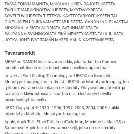
TÄSSÄ TOISIN MAINITA, MUKAAN LUKIEN RAJOITUKSETTA
TAKUUT MARKKINOITAVUUDESTA, MYYTÄVYYDESTÄ,
SOVELTUVUUDESTA TIETTYYN KÄYTTÖTARKOITUKSEEN TAI
OIKEUKSIEN LOUKKAAMATTOMUUDESTA. CANON INC. EI VASTAA
MINKÄÄNLAISISTA SUORISTA, SATUNNAISISTA TAI
SAURANNAISVAHINGOISTA EIKÄ MENETYKSISTÄ TAI KULUISTA,
JOTKA JOHTUVAT TÄMÄN MATERIAALIN KÄYTTÄMISESTÄ.
Tavaramerkit
MEAP on CANON Inc:n tavaramerkki, joka tarkoittaa Canonin
monitoimitulostimien ja tulostimien sovellusympäristöä.
Universal Font Scaling Technology
tai
UFST®
on lisensoitu
Monotype Imaging, Inc.
-yhtiöltä.
UFST®
on
Monotype Imaging, Inc.
-yhtiön tavaramerkki, joka on rekisteröity Yhdysvaltain patentti- ja
tavaramerkkivirastossa ja saattaa olla rekisteröity tietyillä
oikeudenkäyttöalueilla.
UFST: Copyright © 1989–1996, 1997, 2003, 2004, 2008, kaikki
oikeudet pidätetään, Monotype Imaging Inc.
Apple, AppleTalk, EtherTalk, LocalTalk, Mac, Macintosh, Mac OS ja
Safari ovat Apple Inc.:n tavaramerkkejä, jotka on rekisteröity
Yhdysvalloissa ja muissa maissa.