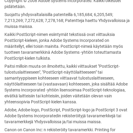
Copyright © 2008 Adobe Systems Incorporated. Kaikki oikeudet
pidätetään.
Suojattu yhdysvaltalaisilla patenteilla 6,185,684; 6,205,549;
7,213,269; 7,272,628; 7,278,168; Patentteja haettu Yhdysvalloissa ja
muissa maissa.
Kaikki PostScript-nimen esiintymät tekstissä ovat viittauksia
PostScript-kieleen, jonka Adobe Systems Incorporated on
määritellyt, ellei toisin mainita. PostScript-nimeä käytetään myös
tuotteen tavaramerkkinä Adobe Systems -yhtiön toteuttamasta
PostScript-kielen tulkista.
Paitsi milloin muuta on ilmoitettu, kaikki viittaukset "PostScript-
tulostuslaitteeseen", "PostScript-näyttölaitteeseen" tai
samantyyppiseen kohteeseen viittaavat tulostuslaitteeseen,
näyttölaitteeseen tai (vastaavaan) kohteeseen, joka sisältää Adobe
Systems Incorporated -yhtiön lisensoimaa PostScript-teknologiaa,
eivätkä laitteisiin tai kohteisiin, joiden väitetään olevan vain
yhteensopivia PostScript-kielen kanssa.
Adobe, Adobe-logo, PostScript, PostScript-logo ja PostScript 3 ovat
Adobe Systems Incorporatedin rekisteröityjä tavaramerkkejä tai
tavaramerkkejä Yhdysvalloissa ja/tai muissa maissa.
Canon on Canon Inc: n rekisteröity tavaramerkki.
Printing for