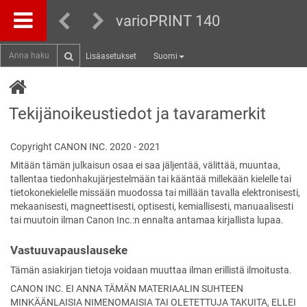
varioPRINT 140
Lisäasetukset
Suomi
Tekijänoikeustiedot ja tavaramerkit
Copyright
CANON
INC. 2020 - 2021
Mitään tämän julkaisun osaa ei saa jäljentää, välittää, muuntaa,
tallentaa tiedonhakujärjestelmään tai kääntää millekään kielelle tai
tietokonekielelle missään muodossa tai millään tavalla elektronisesti,
mekaanisesti, magneettisesti, optisesti, kemiallisesti, manuaalisesti
tai muutoin ilman
Canon
Inc.:n ennalta antamaa kirjallista lupaa.
Vastuuvapauslauseke
Tämän asiakirjan tietoja voidaan muuttaa ilman erillistä ilmoitusta.
CANON INC. EI ANNA TÄMÄN MATERIAALIN SUHTEEN
MINKÄÄNLAISIA NIMENOMAISIA TAI OLETETTUJA TAKUITA, ELLEI