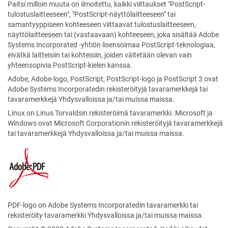
Paitsi milloin muuta on ilmoitettu, kaikki viittaukset "PostScript-
tulostuslaitteeseen", "PostScript-näyttölaitteeseen" tai
samantyyppiseen kohteeseen viittaavat tulostuslaitteeseen,
näyttölaitteeseen tai (vastaavaan) kohteeseen, joka sisältää Adobe
Systems Incorporated -yhtiön lisensoimaa PostScript-teknologiaa,
eivätkä laitteisiin tai kohteisiin, joiden väitetään olevan vain
yhteensopivia PostScript-kielen kanssa.
Adobe, Adobe-logo, PostScript, PostScript-logo ja PostScript 3 ovat
Adobe Systems Incorporatedin rekisteröityjä tavaramerkkejä tai
tavaramerkkejä Yhdysvalloissa ja/tai muissa maissa.
Linux on Linus Torvaldsin rekisteröimä tavaramerkki. Microsoft ja
Windows ovat Microsoft Corporationin rekisteröityjä tavaramerkkejä
tai tavaramerkkejä Yhdysvalloissa ja/tai muissa maissa.
PDF-logo on Adobe Systems Incorporatedin tavaramerkki tai
rekisteröity tavaramerkki Yhdysvalloissa ja/tai muissa maissa.