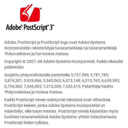
Adobe, PostScript ja PostScript-logo ovat Adobe Systems
Incorporatedin rekisteröityjä tavaramerkkejä tai tavaramerkkejä
Yhdysvalloissa ja/tai muissa maissa.
Copyright © 2007 -08 Adobe Systems Incorporated. Kaikki oikeudet
pidätetään.
Suojattu yhdysvaltalaisilla patenteilla 5,737,599; 5,781,785;
5,819,301; 5,929,866; 5,943,063; 6,073,148; 6,515,763; 6,639,593;
6,754,382; 7,046,403; 7,213,269; 7,242,415; Patentteja haettu
Yhdysvalloissa ja muissa maissa.
Kaikki PostScript-nimen esiintymät tekstissä ovat viittauksia
PostScript-kieleen, jonka Adobe Systems Incorporated on
määritellyt, ellei toisin mainita. PostScript-nimeä käytetään myös
tuotteen tavaramerkkinä Adobe Systems -yhtiön toteuttamasta
PostScript-kielen tulkista.