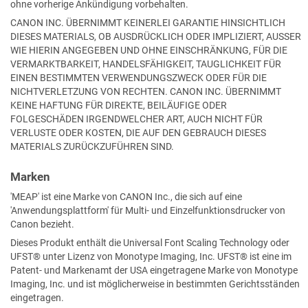
ohne vorherige Ankündigung vorbehalten.
CANON INC. ÜBERNIMMT KEINERLEI GARANTIE HINSICHTLICH
DIESES MATERIALS, OB AUSDRÜCKLICH ODER IMPLIZIERT, AUSSER
WIE HIERIN ANGEGEBEN UND OHNE EINSCHRÄNKUNG, FÜR DIE
VERMARKTBARKEIT, HANDELSFÄHIGKEIT, TAUGLICHKEIT FÜR
EINEN BESTIMMTEN VERWENDUNGSZWECK ODER FÜR DIE
NICHTVERLETZUNG VON RECHTEN. CANON INC. ÜBERNIMMT
KEINE HAFTUNG FÜR DIREKTE, BEILÄUFIGE ODER
FOLGESCHÄDEN IRGENDWELCHER ART, AUCH NICHT FÜR
VERLUSTE ODER KOSTEN, DIE AUF DEN GEBRAUCH DIESES
MATERIALS ZURÜCKZUFÜHREN SIND.
Marken
'MEAP' ist eine Marke von CANON Inc., die sich auf eine
'Anwendungsplattform' für Multi- und Einzelfunktionsdrucker von
Canon bezieht.
Dieses Produkt enthält die
Universal Font Scaling Technology
oder
UFST®
unter Lizenz von
Monotype Imaging, Inc.
UFST®
ist eine im
Patent- und Markenamt der USA eingetragene Marke von
Monotype
Imaging, Inc.
und ist möglicherweise in bestimmten Gerichtsständen
eingetragen.